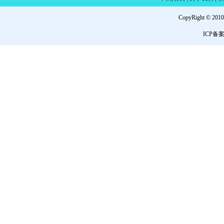
CopyRight © 201
ICP备案