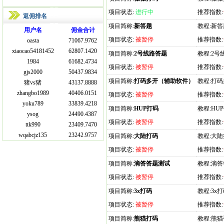
项目状态:
进行中
推荐指数:
返佣排名
项目简称:
新答题
教程:
新答
用户名
佣金合计
项目状态:
被暂停
推荐指数:
oasta
71067.9762
xiaocao54181452
62807.1420
项目简称:
2号线路答题
教程:
2号
1984
61682.4734
项目状态:
被暂停
推荐指数:
gjs2000
50437.9834
项目简称:
打码多开（辅助软件）
教程:
打码
猪vs猪
43137.8888
zhangbo1989
40406.0151
项目状态:
被暂停
推荐指数:
yoku789
33839.4218
项目简称:
HUP打码
教程:
HU
ysog
24490.4387
项目状态:
被暂停
推荐指数:
ttk990
23409.7470
wqabcjz135
23242.9757
项目简称:
大陆打码
教程:
大陆
项目状态:
被暂停
推荐指数:
项目简称:
滴答答题测试
教程:
滴答
项目状态:
被暂停
推荐指数:
项目简称:
3x打码
教程:
3x
项目状态:
被暂停
推荐指数:
项目简称:
熊猫打码
教程:
熊猫